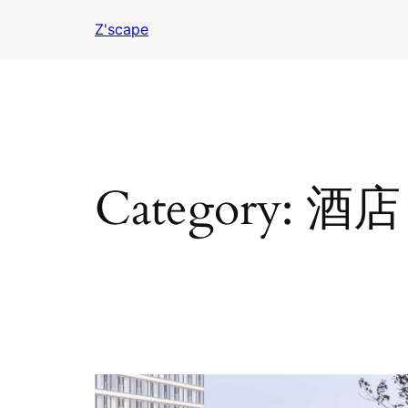
Z'scape
Category:
酒店