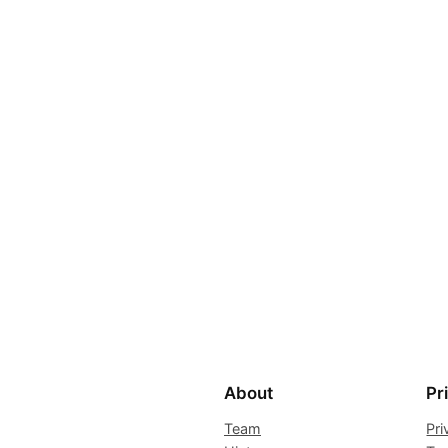
About
Pr
Team
Pri